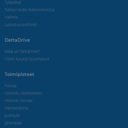
Työpaikat
Tietoa Hedin Automotivesta
Hallinto
Laskutusosoitteet
DeltaDrive
Mikä on DeltaDrive?
Usein kysytyt kysymykset
Toimipisteet
Forssa
Helsinki, Herttoniemi
Helsinki, Konala
Hämeenlinna
Jyväskylä
Järvenpää