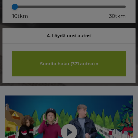
10tkm
30tkm
4. Löydä uusi autosi
Suorita haku ​(
371
autoa) »