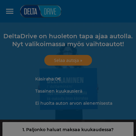
DeltaDrive on huoleton tapa ajaa autolla.
Nyt valikoimassa myös vaihtoautot!
Selaa autoja »
Käsiraha 0€
Tasainen kuukausierä
Ei huolta auton arvon alenemisesta
1. Paljonko haluat maksaa kuukaudessa?