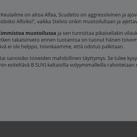
 Keulailme on aitoa Alfaa, Scudetto on aggressiivinen ja ajo
”aidoiksi Alfoiksi”, vaikka Stelvio onkin muotoilultaan ja aje
aimmistoa muotoilussa
ja sen tunnistaa pikaisellakin vilauk
etken takaisinveto ennen tuotantoa on tuonut hänen toivom
tävä ei ole helppo, toivokaamme, että odotus palkitaan.
, tai sanoisiko toiveiden mahdollinen täyttymys. Se tulee ky
esiteltävä B SUV) kaltaisilla volyymimalleilla rahoitetaan 