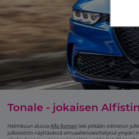
Tonale - jokaisen Alfist
Helmikuun alussa
Alfa Romeo
teki pitkään odotetun julki
julkistettiin näyttävässä virtuaaliensiesittelyssä ympä