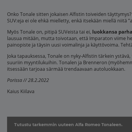
Onko Tonale sitten jokaisen Alfistin toiveiden täyttymys?
SUV:eja ei ole ehkä mielletty, enkä itsekään miellä niitä 
Myös Tonale on, pitipä SUVeista tai ei,
luokkansa parh
lausua mitään, mutta toivotaan, että Imparaton viime h
painopiste ja täysin uusi voimalinja ja käyttövoima. Teh
Joka tapauksessa, Tonale on nyky-Alfistin tärkein ystävä
suuriin myyntilukuihin. Tonalen ja Brenneron (myöhemmin 
itsessään tarjoaa särmää trendaavaan autoluokkaan.
Porissa // 28.2.2022
Kaius Kiilava
Tutustu tarkemmin uuteen Alfa Romeo Tonaleen.