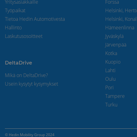
Yritysasiakkaille
Forssa
Työpaikat
Helsinki, Hert
Tietoa Hedin Automotivesta
Helsinki, Kona
Hallinto
Hämeenlinna
Laskutusosoitteet
Jyväskylä
Järvenpää
Kotka
Kuopio
DeltaDrive
Lahti
Mikä on DeltaDrive?
Oulu
Usein kysytyt kysymykset
Pori
Tampere
Turku
© Hedin Mobility Group 2024