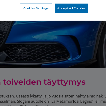
Cookies Settings
Accept All Cookies
in toiveiden täyttymys
stuksen. Useasti lykätty, ja jo vuosia sitten nähty aihio näk
ri maailman. Slogani autolle on ”La Metamorfosi Begins”, eli