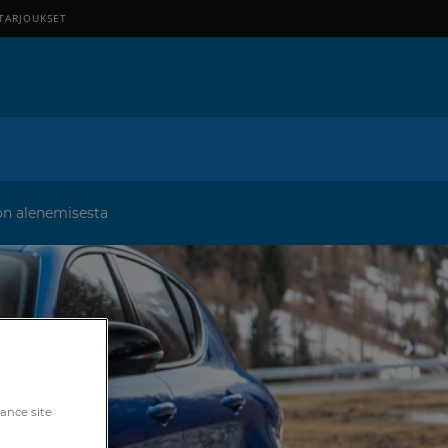
TARJOUKSET
on alenemisesta
hance site