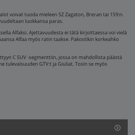
valot voivat tuoda mieleen SZ Zagaton, Breran tai 159:n.
ttavuudeltaan luokkansa paras.
sella Alfaksi. Ajettavuudesta ei tätä kirjoittaessa voi vielä
aansa Alfaa myös ratin taakse. Pakostikin korkeahko
syttyyn C SUV -segmenttiin, jossa on mahdollista päästä
ne tulevaisuuden GTV:t ja Giuliat. Tosin se myös