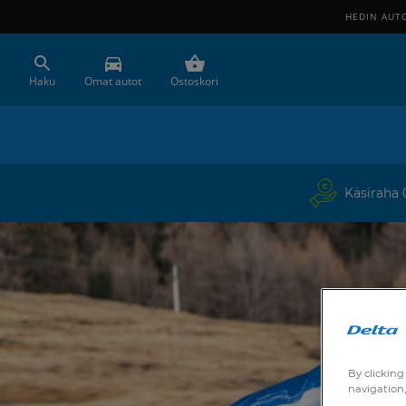
HEDIN AUT
Haku
Omat autot
Ostoskori
Käsiraha
By clicking
navigation,