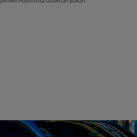
 periikin mallistossa Giuliettan paikan.