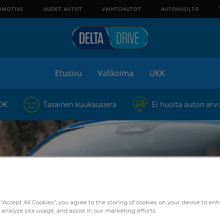
OMOTIVE
UUDET AUTOT
VAIHTOAUTOT
AUTOHUOLTO
Etusivu
Valikoima
UKK
 0€
Tasainen kuukausierä
Ei huolta auton arv
 “Accept All Cookies”, you agree to the storing of cookies on your device to en
 analyze site usage, and assist in our marketing efforts.