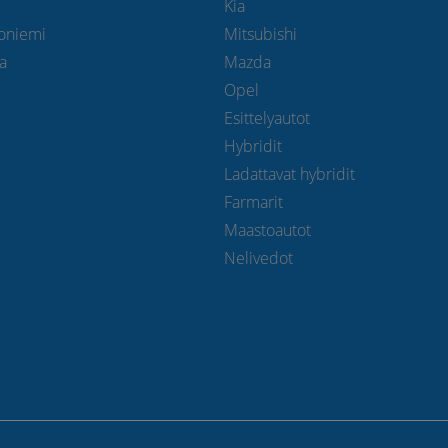
Kia
toniemi
Mitsubishi
la
Mazda
Opel
Esittelyautot
Hybridit
Ladattavat hybridit
Farmarit
Maastoautot
Nelivedot