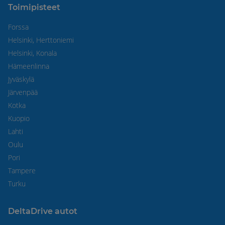
Toimipisteet
Forssa
Helsinki, Herttoniemi
Helsinki, Konala
Hämeenlinna
Jyväskylä
Järvenpää
Kotka
Kuopio
Lahti
Oulu
Pori
Tampere
Turku
DeltaDrive autot