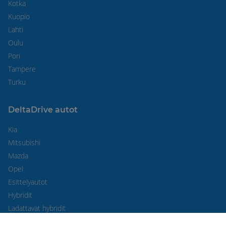
Kotka
Kuopio
Lahti
Oulu
Pori
Tampere
Turku
DeltaDrive autot
Kia
Mitsubishi
Mazda
Opel
Esittelyautot
Hybridit
Ladattavat hybridit
Farmarit