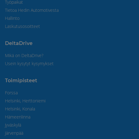
Työpaikat
Tietoa Hedin Automotivesta
Hallinto
Laskutusosoitteet
DeltaDrive
Mikä on DeltaDrive?
Usein kysytyt kysymykset
Toimipisteet
Forssa
Helsinki, Herttoniemi
Helsinki, Konala
Hämeenlinna
Jyväskylä
Järvenpää