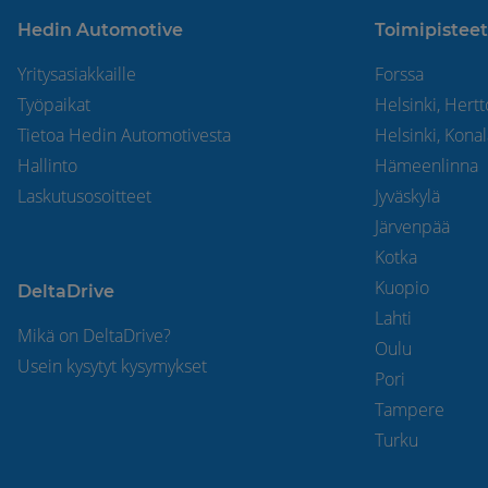
Hedin Automotive
Toimipisteet
Yritysasiakkaille
Forssa
Työpaikat
Helsinki, Hert
Tietoa Hedin Automotivesta
Helsinki, Kona
Hallinto
Hämeenlinna
Laskutusosoitteet
Jyväskylä
Järvenpää
Kotka
Kuopio
DeltaDrive
Lahti
Mikä on DeltaDrive?
Oulu
Usein kysytyt kysymykset
Pori
Tampere
Turku