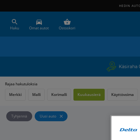
HEDIN AUT
Haku
Omat autot
Ostoskori
Käsiraha
Rajaa hakutuloksia
Merkki
Malli
Korimalli
Kuukausierä
Käyttövoima
Tyhjennä
Uusi auto