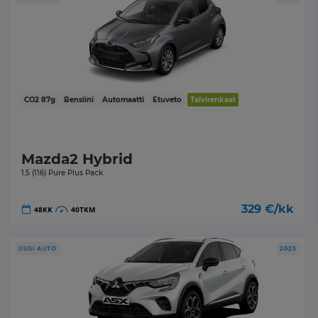
CO2
87
g
Bensiini
Automaatti
Etuveto
Talvirenkaat
Mazda2 Hybrid
1.5 (116) Pure Plus Pack
329
€/kk
48
KK
40
TKM
UUSI AUTO
2023