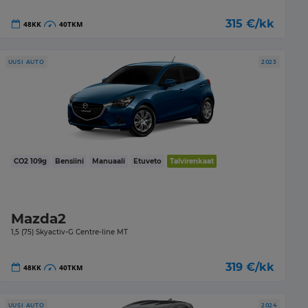
315
€/kk
48
KK
40
TKM
UUSI AUTO
2023
CO2
109
g
Bensiini
Manuaali
Etuveto
Talvirenkaat
Mazda2
1,5 (75) Skyactiv-G Centre-line MT
319
€/kk
48
KK
40
TKM
UUSI AUTO
2024