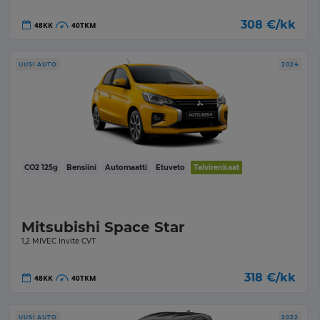
308
€/kk
48
KK
40
TKM
UUSI AUTO
2024
CO2
125
g
Bensiini
Automaatti
Etuveto
Talvirenkaat
Mitsubishi Space Star
1,2 MIVEC Invite CVT
318
€/kk
48
KK
40
TKM
UUSI AUTO
2022