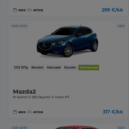
299
€/kk
48
KK
40
TKM
UUSI AUTO
2022
CO2
107
g
Bensiini
Manuaali
Etuveto
Talvirenkaat
Mazda2
M Hybrid 1.5 (90) Skyactiv-G Vision MT
317
€/kk
48
KK
40
TKM
UUSI AUTO
2024