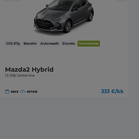
CO2
87
g
Bensiini
Automaatti
Etuveto
Talvirenkaat
Mazda2 Hybrid
1.5 (116) Centre-line
333
€/kk
48
KK
40
TKM