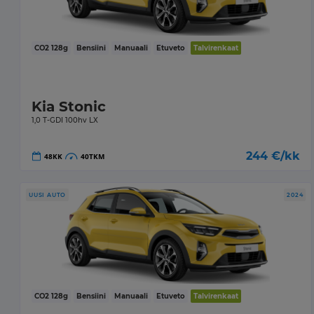
CO2
128
g
Bensiini
Manuaali
Etuveto
Talvirenkaat
Kia Stonic
1,0 T-GDI 100hv LX
244
€/kk
48
KK
40
TKM
UUSI AUTO
2024
CO2
128
g
Bensiini
Manuaali
Etuveto
Talvirenkaat