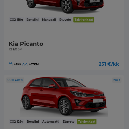
CO2
118
g
Bensiini
Manuaali
Etuveto
Talvirenkaat
Kia Picanto
1,2 EX 5P
251
€/kk
48
KK
40
TKM
UUSI AUTO
2023
CO2
126
g
Bensiini
Automaatti
Etuveto
Talvienkaat