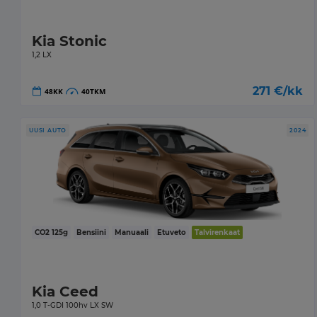
Kia Stonic
1,2 LX
271
€/kk
48
KK
40
TKM
UUSI AUTO
2024
CO2
125
g
Bensiini
Manuaali
Etuveto
Talvirenkaat
Kia Ceed
1,0 T-GDI 100hv LX SW