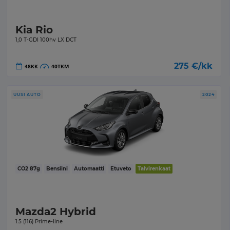
Kia Rio
1,0 T-GDI 100hv LX DCT
275
€/kk
48
KK
40
TKM
UUSI AUTO
2024
CO2
87
g
Bensiini
Automaatti
Etuveto
Talvirenkaat
Mazda2 Hybrid
1.5 (116) Prime-line