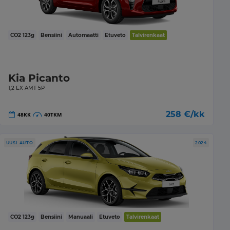
CO2
123
g
Bensiini
Automaatti
Etuveto
Talvirenkaat
Kia Picanto
1,2 EX AMT 5P
258
€/kk
48
KK
40
TKM
UUSI AUTO
2024
CO2
123
g
Bensiini
Manuaali
Etuveto
Talvirenkaat