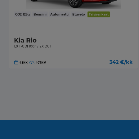
CO2
123
g
Bensiini
Automaatti
Etuveto
Talvirenkaat
Kia Rio
1,0 T-GDI 100hv EX DCT
342
€/kk
48
KK
40
TKM