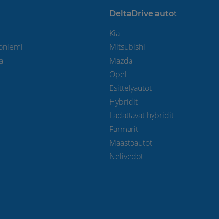
DeltaDrive autot
Kia
toniemi
Mitsubishi
la
Mazda
Opel
Esittelyautot
Hybridit
Ladattavat hybridit
Farmarit
Maastoautot
Nelivedot