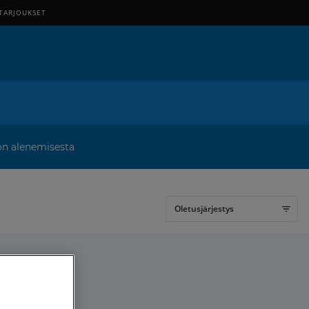
TARJOUKSET
on alenemisesta
Oletusjärjestys