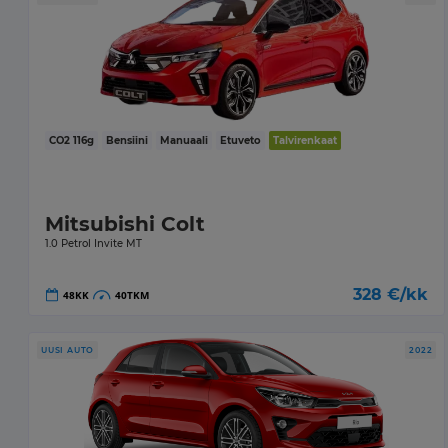
CO2
116
g
Bensiini
Manuaali
Etuveto
Talvirenkaat
Mitsubishi Colt
1.0 Petrol Invite MT
328
€/kk
48
KK
40
TKM
UUSI AUTO
2022