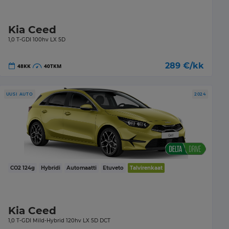
Kia Ceed
1,0 T-GDI 100hv LX 5D
289
€/kk
48
KK
40
TKM
UUSI AUTO
2024
CO2
124
g
Hybridi
Automaatti
Etuveto
Talvirenkaat
Kia Ceed
1,0 T-GDI Mild-Hybrid 120hv LX 5D DCT