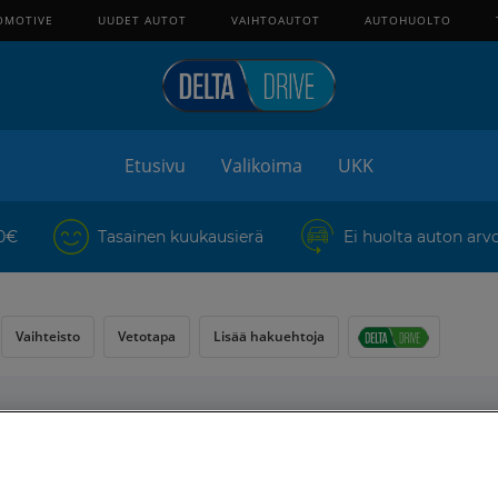
OMOTIVE
UUDET AUTOT
VAIHTOAUTOT
AUTOHUOLTO
Etusivu
Valikoima
UKK
 0€
Tasainen kuukausierä
Ei huolta auton arv
Vaihteisto
Vetotapa
Lisää hakuehtoja
Yhteensä
129
kpl