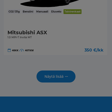
CO2
131
g
Bensiini
Manuaali
Etuveto
Talvirenkaat
Mitsubishi ASX
1.0 MPI-T Invite MT
350
€/kk
48
KK
40
TKM
Näytä lisää