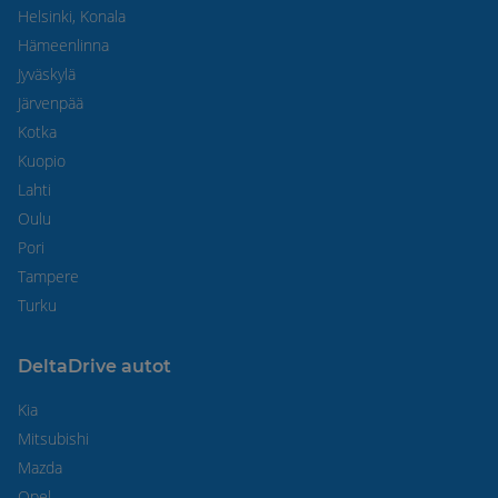
Helsinki, Konala
Hämeenlinna
Jyväskylä
Järvenpää
Kotka
Kuopio
Lahti
Oulu
Pori
Tampere
Turku
DeltaDrive autot
Kia
Mitsubishi
Mazda
Opel