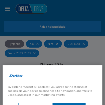
Rajaa hakutuloksia
Tyhjennä
Kia
Niro
Uusi auto
Vuosi 2023..2023
Yhteensä
2
kpl
UUSI AUTO
Kia
Niro
Business Premium 64,8 kWh 204 hv
Sähkö
Automaatti
Etuveto
Talvirenkaat
By clicking “Accept All Cookies”, you agree to the storing of
cookies on your device to enhance site navigation, analyze site
usage, and assist in our marketing efforts.
659
€/kk
48
KK
40
TKM