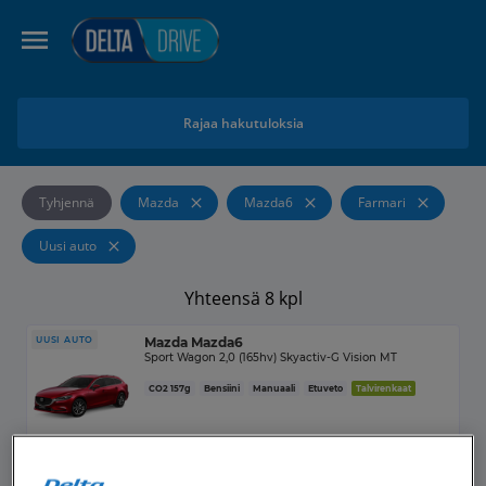
Rajaa hakutuloksia
Tyhjennä
Mazda
Mazda6
Farmari
Uusi auto
Yhteensä
8
kpl
UUSI AUTO
Mazda
Mazda6
Sport Wagon 2,0 (165hv) Skyactiv-G Vision MT
CO2
157
g
Bensiini
Manuaali
Etuveto
Talvirenkaat
459
€/kk
48
KK
40
TKM