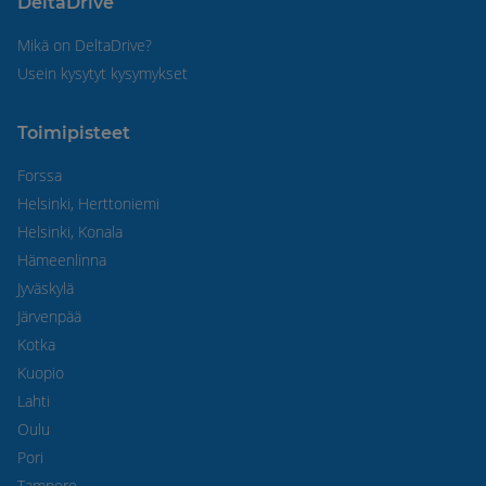
DeltaDrive
Mikä on DeltaDrive?
Usein kysytyt kysymykset
Toimipisteet
Forssa
Helsinki, Herttoniemi
Helsinki, Konala
Hämeenlinna
Jyväskylä
Järvenpää
Kotka
Kuopio
Lahti
Oulu
Pori
Tampere