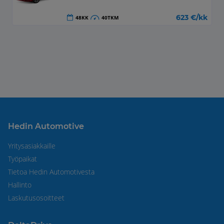
623
€/kk
48
KK
40
TKM
Hedin Automotive
Yritysasiakkaille
Työpaikat
Tietoa Hedin Automotivesta
Hallinto
Laskutusosoitteet