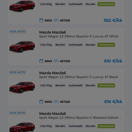
CO2
163
g
Bensiini
Automaatti
Etuveto
Talvirenkaat
562
€/kk
48
KK
40
TKM
UUSI AUTO
Mazda
Mazda6
Sport Wagon 2,5 (194hv) Skyactiv-G Luxury AT White
CO2
172
g
Bensiini
Automaatti
Etuveto
Talvirenkaat
610
€/kk
48
KK
40
TKM
UUSI AUTO
Mazda
Mazda6
Sport Wagon 2,5 (194hv) Skyactiv-G Luxury AT Black
CO2
172
g
Bensiini
Automaatti
Etuveto
Talvirenkaat
616
€/kk
48
KK
40
TKM
UUSI AUTO
Mazda
Mazda6
Sport Wagon 2,5 (194hv) Skyactiv-G Blackout Edition AT
CO2
172
g
Bensiini
Automaatti
Etuveto
Talvirenkaat