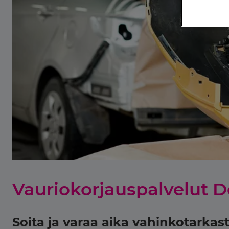
Vauriokorjauspalvelut D
Soita ja varaa aika vahinkotarkas