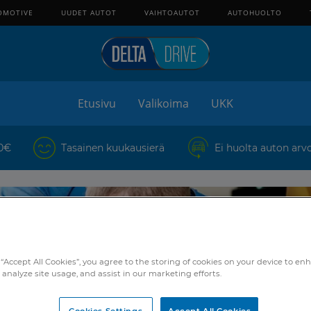
OMOTIVE
UUDET AUTOT
VAIHTOAUTOT
AUTOHUOLTO
Etusivu
Valikoima
UKK
 0€
Tasainen kuukausierä
Ei huolta auton arv
 “Accept All Cookies”, you agree to the storing of cookies on your device to en
 analyze site usage, and assist in our marketing efforts.