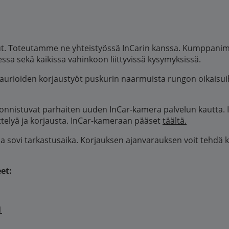
lut. Toteutamme ne yhteistyössä InCarin kanssa. Kumppanim
sa sekä kaikissa vahinkoon liittyvissä kysymyksissä.
ivaurioiden korjaustyöt puskurin naarmuista rungon oikaisu
onnistuvat parhaiten uuden InCar-kamera palvelun kautta. I
ttelyä ja korjausta. InCar-kameraan pääset
täältä.
ja sovi tarkastusaika. Korjauksen ajanvarauksen voit tehdä
et:
1