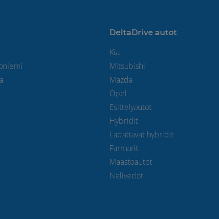
DeltaDrive autot
Kia
toniemi
Mitsubishi
la
Mazda
Opel
Esittelyautot
Hybridit
Ladattavat hybridit
Farmarit
Maastoautot
Nelivedot